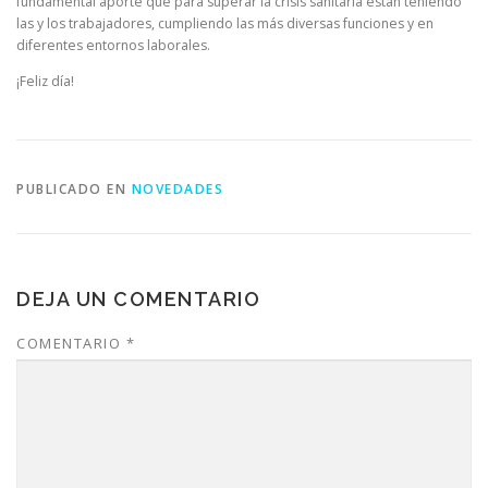
fundamental aporte que para superar la crisis sanitaria están teniendo
las y los trabajadores, cumpliendo las más diversas funciones y en
diferentes entornos laborales.
¡Feliz día!
PUBLICADO EN
NOVEDADES
DEJA UN COMENTARIO
COMENTARIO
*