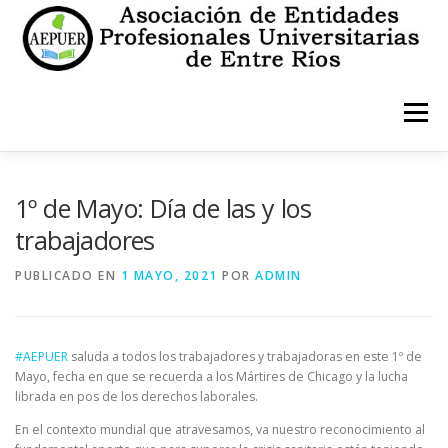
Saltar
al
contenido
Menú
INICIO
INSTITUCIONALES
ESTATUTO
1º de Mayo: Día de las y los
trabajadores
CONTACTO
PUBLICADO EN
1 MAYO, 2021
POR
ADMIN
#AEPUER
saluda a todos los trabajadores y trabajadoras en este 1º de
Mayo, fecha en que se recuerda a los Mártires de Chicago y la lucha
librada en pos de los derechos laborales.
En el contexto mundial que atravesamos, va nuestro reconocimiento al