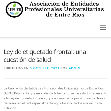
Saltar
al
contenido
Menú
INICIO
INSTITUCIONALES
ESTATUTO
Ley de etiquetado frontal: una
cuestión de salud
CONTACTO
PUBLICADO EN
5 OCTUBRE, 2021
POR
ADMIN
La Asociación de Entidades Profesionales Universitarias de Entre Ríos
(AEPUER) lamenta que en el día de la fecha no se haya dado tratamiento
a la Ley de Etiquetado Frontal, que es impulsada por amplios sectores
de la sociedad civil especialmente aquellos vinculados a la salud y la
nutrición.