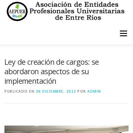
Saltar
al
contenido
Menú
INICIO
INSTITUCIONALES
ESTATUTO
Ley de creación de cargos: se
abordaron aspectos de su
implementación
CONTACTO
PUBLICADO EN
30 DICIEMBRE, 2022
POR
ADMIN