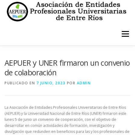
Saltar
al
contenido
Menú
INICIO
INSTITUCIONALES
ESTATUTO
AEPUER y UNER firmaron un convenio
de colaboración
CONTACTO
PUBLICADO EN
7 JUNIO, 2023
POR
ADMIN
La Asociación de Entidades Profesionales Universitarias de Entre Ríos
(AEPUER) y la Universidad Nacional de Entre Ríos (UNER) firmaron este
lunes 5 de junio un convenio de cooperación, con el objetivo de
desarrollar en común actividades de formación, investigación y
divulgación que redunden en beneficios para las y los profesionales de