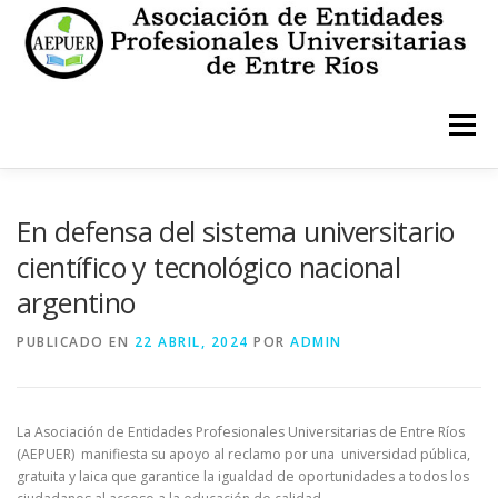
Saltar
al
contenido
Menú
INICIO
INSTITUCIONALES
ESTATUTO
En defensa del sistema universitario
científico y tecnológico nacional
argentino
CONTACTO
PUBLICADO EN
22 ABRIL, 2024
POR
ADMIN
La Asociación de Entidades Profesionales Universitarias de Entre Ríos
(AEPUER) manifiesta su apoyo al reclamo por una universidad pública,
gratuita y laica que garantice la igualdad de oportunidades a todos los