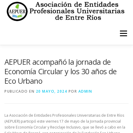
Saltar
al
contenido
Menú
INICIO
INSTITUCIONALES
ESTATUTO
AEPUER acompañó la jornada de
Economía Circular y los 30 años de
Eco Urbano
CONTACTO
PUBLICADO EN
20 MAYO, 2024
POR
ADMIN
La Asociación de Entidades Profesionales Universitarias de Entre Ríos
(AEPUER) participó este viernes 17 de mayo de la Jornada provincial
sobre Economía Circular y Reciclaje Inclusivo, que se llevó a cabo en la