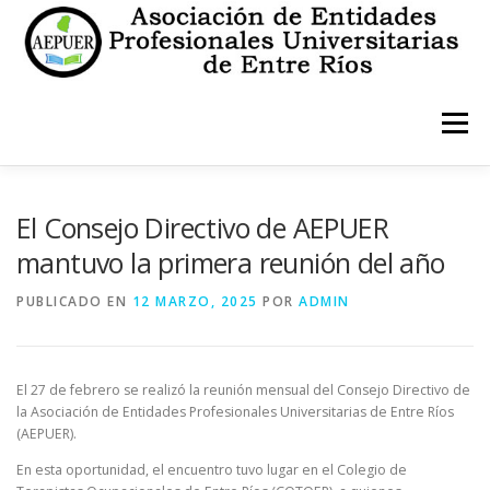
Saltar
al
contenido
Menú
INICIO
INSTITUCIONALES
ESTATUTO
El Consejo Directivo de AEPUER
mantuvo la primera reunión del año
CONTACTO
PUBLICADO EN
12 MARZO, 2025
POR
ADMIN
El 27 de febrero se realizó la reunión mensual del Consejo Directivo de
la Asociación de Entidades Profesionales Universitarias de Entre Ríos
(AEPUER).
En esta oportunidad, el encuentro tuvo lugar en el Colegio de